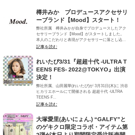
樽井みか プロデュースアクセサリ
ーブランド【Mood】スタート！
弊社所属 樽井みかが自身でプロデュースしたアク
セサリーブランド【Mood】がスタートしました。
本人のこだわりと表現がアクセサリーに落とし込...
記事を読む
れいたぴ3/31『超超十代 -ULTRA T
EENS FES- 2022@TOKYO』出演
決定！
弊社所属、山田麗華(れいたぴ)が 3月31日(木)に 渋谷
ヒカリエホールにて開催される 超超十代 -ULTRA
TEENS F...
記事を読む
大塚愛里(あいにょん.) “GALFY”と
のゲキクロ限定コラボ・アイテム第
2弾が本日より期間限定受注販売開