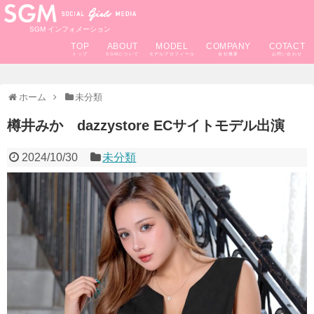
SGM インフォメーション
TOP
ABOUT
MODEL
COMPANY
COTACT
ホーム
未分類
樽井みか dazzystore ECサイトモデル出演
2024/10/30
未分類