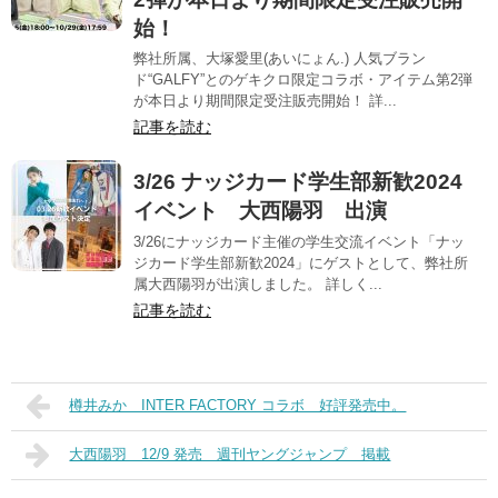
始！
弊社所属、大塚愛里(あいにょん.) 人気ブラン
ド“GALFY”とのゲキクロ限定コラボ・アイテム第2弾
が本日より期間限定受注販売開始！ 詳...
記事を読む
3/26 ナッジカード学生部新歓2024
イベント 大西陽羽 出演
3/26にナッジカード主催の学生交流イベント「ナッ
ジカード学生部新歓2024」にゲストとして、弊社所
属大西陽羽が出演しました。 詳しく...
記事を読む
樽井みか INTER FACTORY コラボ 好評発売中。
大西陽羽 12/9 発売 週刊ヤングジャンプ 掲載