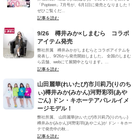
「Popteen」7月号が、6月1日に発売となりました！
ぜひご覧くだ...
記事を読む
9/26 樽井みか×しまむら コラボ
アイテム発売
弊社所属 樽井みかがしまむらとコラボアイテムを
発表し、9/26から発売開始しました。 全国のしまむ
ら店舗、webにて展開中となります。...
記事を読む
山田麗華(れいたぴ)市川莉乃(りのち
ぃ)樽井みか(みかん)河野彩羽(あや
ごん) ドン・キホーテアパレルイメ
ージモデル！
弊社所属、 山田麗華(れいたぴ)市川莉乃(りのちぃ)
樽井みか(みかん)河野彩羽(あやごん)が ドン・キホー
テで発売中の秋...
記事を読む