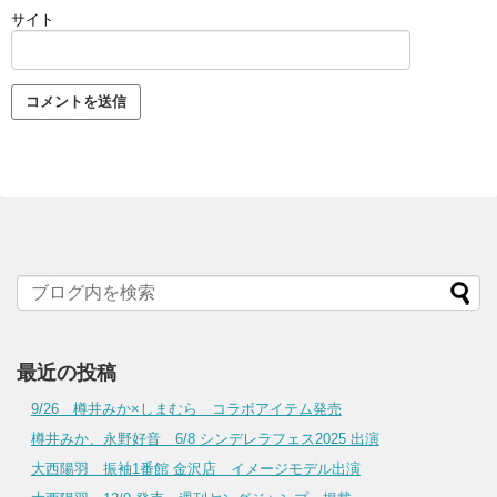
サイト
最近の投稿
9/26 樽井みか×しまむら コラボアイテム発売
樽井みか、永野好音 6/8 シンデレラフェス2025 出演
大西陽羽 振袖1番館 金沢店 イメージモデル出演