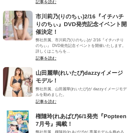
記事を読む
市川莉乃(りのちぃ)2/16『イチハチ
りのちぃ』DVD発売記念イベント開
催決定！
弊社所属、市川莉乃(りのちぃ)が 2/16『イチハチり
のちぃ』 DVD発売記念イベントを開催いたします。
詳しくはこちらを...
記事を読む
山田麗華(れいたぴ)dazzyイメージ
モデル！
弊社所属、山田麗華(れいたぴ)が dazzyイメージモデ
ルを勤めました。
記事を読む
権隨玲(れあぱぴ)6/1発売『Popteen
7月号』掲載！
弊社所属、権隨玲(れあぱぴ)が 専属モデルを務める