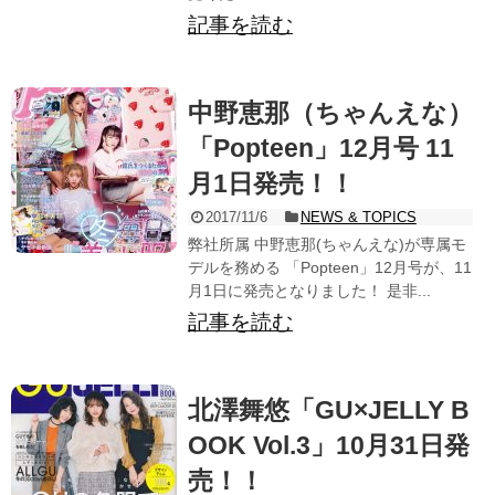
記事を読む
中野恵那（ちゃんえな）
「Popteen」12月号 11
月1日発売！！
2017/11/6
NEWS & TOPICS
弊社所属 中野恵那(ちゃんえな)が専属モ
デルを務める 「Popteen」12月号が、11
月1日に発売となりました！ 是非...
記事を読む
北澤舞悠「GU×JELLY B
OOK Vol.3」10月31日発
売！！