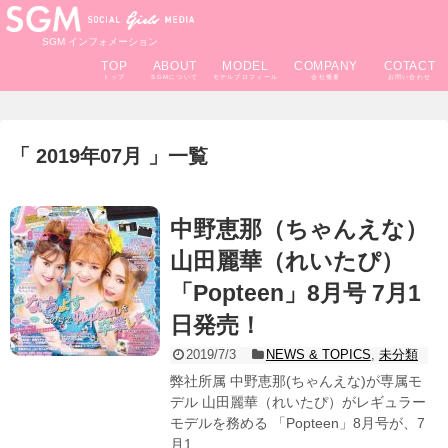
SGM インフォメーション
TOP
ABOUT
MODEL
COMPANY
COTACT
2019年07月
一覧
中野恵那（ちゃんえな）
山田麗華（れいたぴ）
「Popteen」8月号 7月1
日発売！
2019/7/3
NEWS & TOPICS
,
未分類
弊社所属 中野恵那(ちゃんえな)が専属モ
デル 山田麗華（れいたぴ）がレギュラー
モデルを務める 「Popteen」8月号が、7
月1...