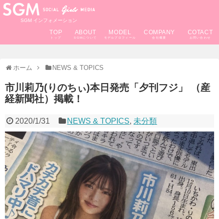
SGM インフォメーション
TOP
ABOUT
MODEL
COMPANY
COTACT
ホーム
NEWS & TOPICS
市川莉乃(りのちぃ)本日発売「夕刊フジ」 （産
経新聞社）掲載！
2020/1/31
NEWS & TOPICS
,
未分類