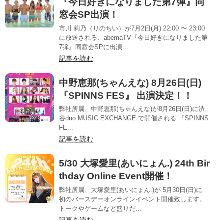
『今日好きになりました第7弾』同
窓会SP出演！
市川 莉乃（りのちい）が7月2日(月) 22:00 〜 23:00
に放送される、abemaTV『今日好きになりました第
7弾』同窓会SPに出演...
記事を読む
中野恵那(ちゃんえな) 8月26日(日)
『SPINNS FES』 出演決定！！
弊社所属、中野恵那(ちゃんえな)が8月26日(日)に渋
谷duo MUSIC EXCHANGE で開催される 『SPINNS
FE...
記事を読む
5/30 大塚愛里(あいにょん.) 24th Bir
thday Online Event開催！
弊社所属、大塚愛里(あいにょん.)が 5月30日(日)に
初のバースデーオンラインイベント開催致します。
トークやゲームなど盛りだ...
記事を読む