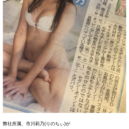
弊社所属、市川莉乃(りのちぃ)が