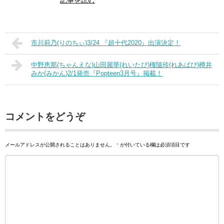
市川莉乃(りのちぃ)3/24 『超十代2020』出演決定！
中野恵那(ちゃんえな)山田麗華(れいたぴ)権隨玲(れあぱぴ)樽井
みか(みかん)2/1発売『Popteen3月号』掲載！
コメントをどうぞ
メールアドレスが公開されることはありません。
*
が付いている欄は必須項目です