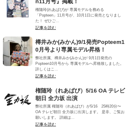
n11月号』掲載！
権隨玲(れあぱぴ)が 専属モデルを務める
「Popteen」11月号が、10月1日に発売となりまし
た！ ぜひご...
記事を読む
樽井みか(みかん)9/1発売Popteem1
0月号より専属モデル昇格！
弊社所属、樽井みか(みかん)が 9月1日発売の
Popteen10月号から 専属モデルへ昇格致しました。
詳しくはこ...
記事を読む
権随玲（れあぱぴ）5/16 OA テレビ
朝日 全力坂 出演
弊社所属 権随玲（れあぱぴ）が5/16 25時20分〜
OA テレビ朝日 全力坂に出演します。 是非、ご覧お
願いします。 詳細は...
記事を読む