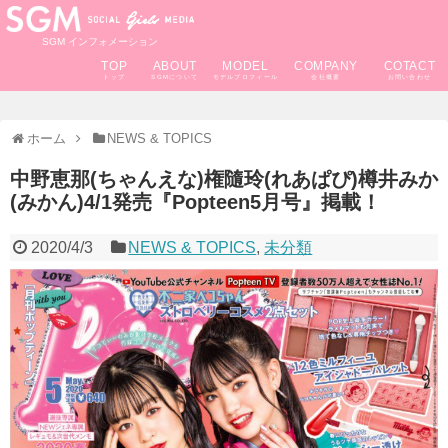
SGM インフォメーション
TOP
ABOUT
MODEL
COMPANY
COTACT
ホーム
NEWS & TOPICS
中野恵那(ちゃんえな)権隨玲(れあぱぴ)樽井みか
(みかん)4/1発売『Popteen5月号』掲載！
2020/4/3
NEWS & TOPICS
,
未分類