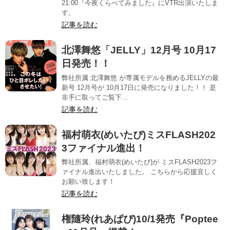
21:00『今夜くらべてみました』にVTR出演いたしま
す。
記事を読む
北澤舞悠「JELLY」12月号 10月17
日発売！！
弊社所属 北澤舞悠 が専属モデルを務めるJELLYの最
新号 12月号が 10月17日に発売になりました！！ 是
非手に取ってご覧下...
記事を読む
福村萌衣(めいたぴ)ミスFLASH202
3ファイナル進出！
弊社所属、福村萌衣(めいたぴ)が ミスFLASH2023フ
ァイナル進出いたしました。 こちらから応援宜しく
お願い致します！
記事を読む
権隨玲(れあぱぴ)10/1発売『Poptee