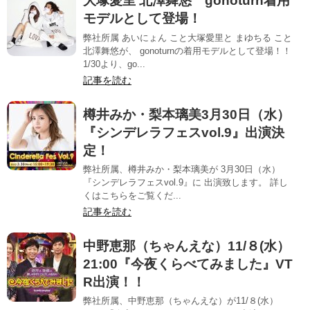
大塚愛里 北澤舞悠 gonoturn着用
モデルとして登場！
弊社所属 あいにょん こと大塚愛里と まゆちる こと
北澤舞悠が、 gonoturnの着用モデルとして登場！！
1/30より、go...
記事を読む
樽井みか・梨本璃美3月30日（水）
『シンデレラフェスvol.9』出演決
定！
弊社所属、樽井みか・梨本璃美が 3月30日（水）
『シンデレラフェスvol.9』に 出演致します。 詳し
くはこちらをご覧くだ...
記事を読む
中野恵那（ちゃんえな）11/８(水）
21:00『今夜くらべてみました』VT
R出演！！
弊社所属、中野恵那（ちゃんえな）が11/８(水）