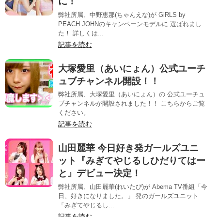
に！
弊社所属、中野恵那(ちゃんえな)が GiRLS by
PEACH JOHNのキャンペーンモデルに 選ばれまし
た！ 詳しくは...
記事を読む
大塚愛里（あいにょん）公式ユーチ
ュブチャンネル開設！！
弊社所属、大塚愛里（あいにょん）の 公式ユーチュ
ブチャンネルが開設されました！！ こちらからご覧
ください。
記事を読む
山田麗華 今日好き発ガールズユニ
ット『みぎてやじるしひだりてはー
と』デビュー決定！
弊社所属、山田麗華(れいたぴ)が Abema TV番組「今
日、好きになりました。」 発のガールズユニット
「みぎてやじるし...
記事を読む