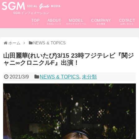
SGM インフォメーション
TOP
ABOUT
MODEL
COMPANY
COTACT
ホーム
NEWS & TOPICS
山田麗華(れいたぴ)3/15 23時フジテレビ『関ジ
ャニ∞クロニクルF』出演！
2021/3/9
NEWS & TOPICS
,
未分類