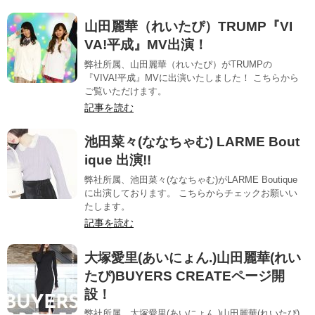
山田麗華（れいたぴ）TRUMP『VI
VA!平成』MV出演！
弊社所属、山田麗華（れいたぴ）がTRUMPの
『VIVA!平成』MVに出演いたしました！ こちらから
ご覧いただけます。
記事を読む
池田菜々(ななちゃむ) LARME Bout
ique 出演!!
弊社所属、池田菜々(ななちゃむ)がLARME Boutique
に出演しております。 こちらからチェックお願いい
たします。
記事を読む
大塚愛里(あいにょん.)山田麗華(れい
たぴ)BUYERS CREATEページ開
設！
弊社所属、大塚愛里(あいにょん.)山田麗華(れいたぴ)