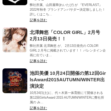
弊社所属、山田麗華(れいたぴ) が 『EVERLAST』
2022年秋冬 ブランドアンバサダー決定致しました！
詳しくはこち...
記事を読む
北澤舞悠「COLOR GIRL」2月号
2月13日発売！！
弊社所属 北澤舞悠 が、 2月13日発売の COLOR
GIRL２月号に掲載されています！！ バレンタイン企
画に出ていま...
記事を読む
池田美優 10月24日開催の第12回Gir
lsAward2015AUTUMN/WINTER出
演決定
10月24日(土)に、代々木第一体育館にて開催される
第12回GirlsAward 2015 AUTUMN/WINTERに弊社所
属の み...
記事を読む