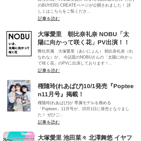
のBUYERS CREATEページが公開されました！ 詳
しくはこちらをご覧くださ...
記事を読む
大塚愛里 朝比奈礼奈 NOBU「太
陽に向かって咲く花」PV出演！！
弊社所属 大塚愛里（あいにょん） 朝比奈礼奈（れ
なれな）が、 今話題のNOBUさんの「太陽に向かっ
て咲く花」のPVに出演しております！...
記事を読む
権隨玲(れあぱぴ)10/1発売『Poptee
n11月号』掲載！
権隨玲(れあぱぴ)が 専属モデルを務める
「Popteen」11月号が、10月1日に発売となりまし
た！ ぜひご...
記事を読む
大塚愛里 池田菜々 北澤舞悠 イヤフ