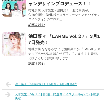
ォンデザインプロデュース！！
弊社所属 大塚愛里・池田菜々・北澤舞悠が、
GirlsYell様、NAIN様とコラボレーションで ワイヤレ
スイヤフォンのプロデュ...
記事を読む
池田菜々 「LARME vol.２7」 3月1
7日発売！
弊社所属 ななちゃむ こと池田菜々が 「LARME」ス
ナップページに参加させて頂いています！！ 是非、
応援よろしくお願い致します！！...
記事を読む
池田菜々『samurai ELO 6月号』4月23日発売
大塚愛里 5月１５日開催 民進党ハイスクールイベント出演
決定