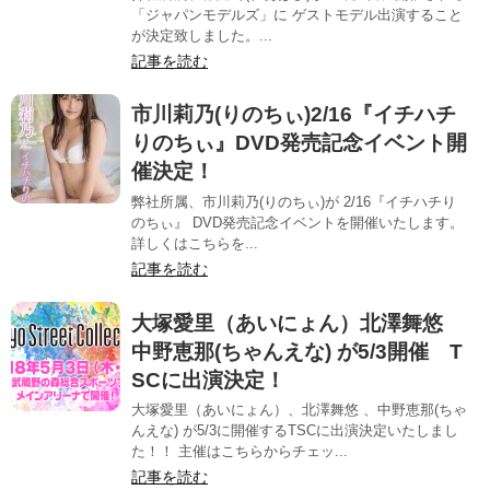
「ジャパンモデルズ」に ゲストモデル出演すること
が決定致しました。...
記事を読む
市川莉乃(りのちぃ)2/16『イチハチ
りのちぃ』DVD発売記念イベント開
催決定！
弊社所属、市川莉乃(りのちぃ)が 2/16『イチハチり
のちぃ』 DVD発売記念イベントを開催いたします。
詳しくはこちらを...
記事を読む
大塚愛里（あいにょん）北澤舞悠
中野恵那(ちゃんえな) が5/3開催 T
SCに出演決定！
大塚愛里（あいにょん）、北澤舞悠 、中野恵那(ちゃ
んえな) が5/3に開催するTSCに出演決定いたしまし
た！！ 主催はこちらからチェッ...
記事を読む