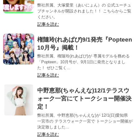
弊社所属、大塚愛里（あいにょん）の 公式ユーチュ
ブチャンネルが開設されました！！ こちらからご覧
ください。
記事を読む
権隨玲(れあぱぴ)9/1発売『Popteen
10月号』掲載！
弊社所属、権隨玲(れあぱぴ)が 専属モデルを務める
「Popteen」10月号が、9月1日に発売となりまし
た！ ぜひご覧く...
記事を読む
中野恵那(ちゃんえな)12/1テラスウ
ォーク一宮にてトークショー開催決
定！
弊社所属、中野恵那(ちゃんえな)が 12/1(日)愛知県
一宮市の テラスウォーク一宮で トークショー開催が
決定致しました...
記事を読む