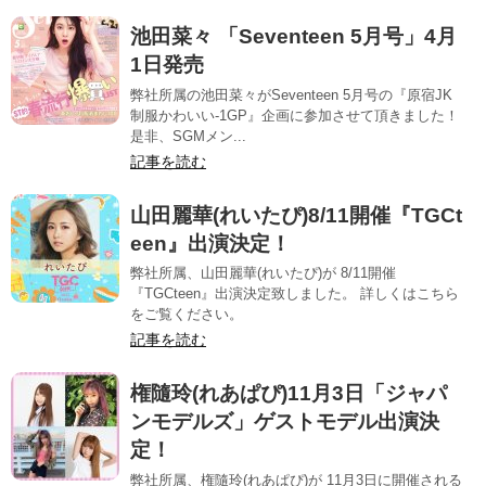
池田菜々 「Seventeen 5月号」4月
1日発売
弊社所属の池田菜々がSeventeen 5月号の『原宿JK
制服かわいい-1GP』企画に参加させて頂きました！
是非、SGMメン...
記事を読む
山田麗華(れいたぴ)8/11開催『TGCt
een』出演決定！
弊社所属、山田麗華(れいたぴ)が 8/11開催
『TGCteen』出演決定致しました。 詳しくはこちら
をご覧ください。
記事を読む
権隨玲(れあぱぴ)11月3日「ジャパ
ンモデルズ」ゲストモデル出演決
定！
弊社所属、権隨玲(れあぱぴ)が 11月3日に開催される