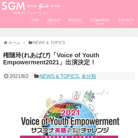
SGM インフォメーション
TOP
ABOUT
MODEL
COMPANY
COTACT
ホーム
NEWS & TOPICS
権隨玲(れあぱぴ)「Voice of Youth
Empowerment2021」出演決定！
2021/8/2
NEWS & TOPICS
,
未分類