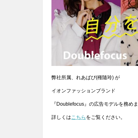
弊社所属、れあぱぴ(権隨玲) が
イオンファッションブランド
『Doublefocus』の広告モデルを務め
詳しくは
こちら
をご覧ください。