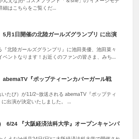
ゃんえな)が コスメブランド「＆she」の イメージモデ
細はこちらをご覧くだ...
5月1日開催の北陸ガールズグランプリ に出演
する『北陸ガールズグランプリ』に池田美優、池田菜々
イベントなります！お近くのファンの皆さま、みち...
abemaTV『ポップティーンカバーガール戦
たぴ）が11/2~放送される abemaTV『ポップティ
に出演が決定いたしました。 ...
) 6/24 『大阪経済法科大学』オープンキャンパ
ゃんえな)が6月24日(日)に大阪経済法科大学で開催され