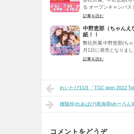
る オープンキャンパス
記事を読む
中野恵那（ちゃんえな）
紙！！
弊社所属 中野恵那(ちゃ
月1日に発売となりました
記事を読む
れいたぴ11/3 「TGC teen 2022 To
権隨玲(れあぱぴ)黒海萌(めーろん)秋
コメントをどうぞ