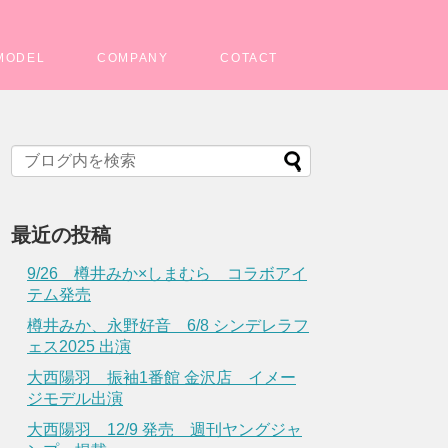
MODEL
COMPANY
COTACT
最近の投稿
9/26 樽井みか×しまむら コラボアイ
テム発売
樽井みか、永野好音 6/8 シンデレラフ
ェス2025 出演
大西陽羽 振袖1番館 金沢店 イメー
ジモデル出演
大西陽羽 12/9 発売 週刊ヤングジャ