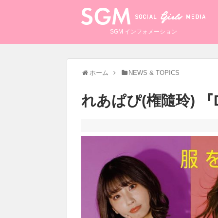
SGM インフォメーション
ホーム
NEWS & TOPICS
れあぱぴ(権隨玲) 『D