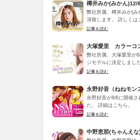
樽井みか(みかん)1
弊社所属、樽井みか(み
演致します。 詳しくは
記事を読む
大塚愛里 カラーコン
弊社所属、大塚愛里が8/
ジモデルに決定しました
記事を読む
永野好音（ねねモンスタ
永野好音が8/6に開催
た。 詳細はこちら。
記事を読む
中野恵那(ちゃんえな