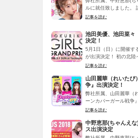
弊社所属、中野恵那(ち
ルに就任致しました。 詳
記事を読む
池田美優、池田菜々 
決定！
5月1日（日）に開催
が出演決定！ 初の北陸
記事を読む
山田麗華（れいたぴ）
争』出演決定！
弊社所属、山田麗華（れい
ーンカバーガール戦争』
記事を読む
中野恵那(ちゃんえな
ス出演決定
弊社所属、中野恵那(ち