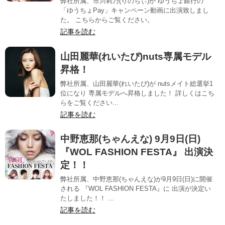
弊社所属、市川莉乃(りのちぃ)が ゆうちょ銀行の
「ゆうちょPay」キャンペーン動画に出演致しまし
た。 こちらからご覧ください。
記事を読む
山田麗華(れいたぴ)nuts専属モデル
昇格！
弊社所属、山田麗華(れいたぴ)が nutsメイト総選挙1
位になり 専属モデルへ昇格しました！ 詳しくはこち
らをご覧ください...
記事を読む
中野恵那(ちゃんえな) 9月9日(日)
『WOL FASHION FESTA』 出演決
定！！
弊社所属、中野恵那(ちゃんえな)が9月9日(日)に開催
される 『WOL FASHION FESTA』に 出演が決定い
たしました！！ ...
記事を読む