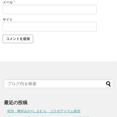
メール
*
サイト
最近の投稿
9/26 樽井みか×しまむら コラボアイテム発売