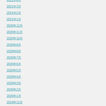
2021年4月
2021年3月
2021年2月
2021年1月
2020年12月
2020年11月
2020年10月
2020年9月
2020年8月
2020年7月
2020年6月
2020年5月
2020年4月
2020年3月
2020年2月
2020年1月
2019年12月