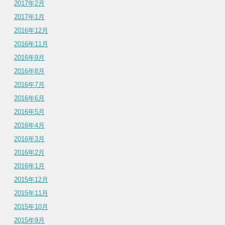
2017年2月
2017年1月
2016年12月
2016年11月
2016年9月
2016年8月
2016年7月
2016年6月
2016年5月
2016年4月
2016年3月
2016年2月
2016年1月
2015年12月
2015年11月
2015年10月
2015年9月