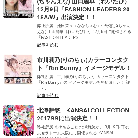
(ちゃんえな) 山田麗華（れいたぴ）
12月9日『FASHION LEADERS 20
18A/W』出演決定！！
弊社所属、池田菜々（ななちゃむ）中野恵那(ちゃん
えな) 山田麗華（れいたぴ）が 12月9日に開催される
『FASHION LEADERS...
記事を読む
市川莉乃(りのちぃ)カラーコンタク
ト『Riri Bunny』イメージモデル！
弊社所属、市川莉乃(りのちぃ)が カラーコンタクト
『Riri Bunny』の イメージモデルを務めました！ 詳
しく...
記事を読む
北澤舞悠 KANSAI COLLECTION
2017SSに出演決定！！
弊社所属 まゆちること 北澤舞悠が、 3月19日(日)に
京セラドーム大阪にて開催される KANSAI