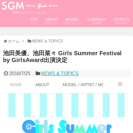
SGM インフォメーション
TOP
ABOUT
MODEL
COMPANY
COTACT
ホーム
NEWS & TOPICS
池田美優、池田菜々 Girls Summer Festival
by GirlsAward出演決定
2016/7/25
NEWS & TOPICS