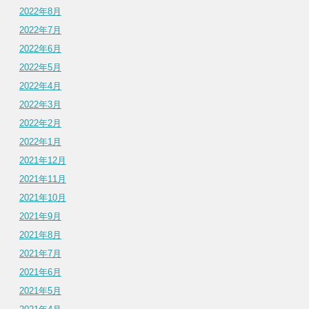
2022年8月
2022年7月
2022年6月
2022年5月
2022年4月
2022年3月
2022年2月
2022年1月
2021年12月
2021年11月
2021年10月
2021年9月
2021年8月
2021年7月
2021年6月
2021年5月