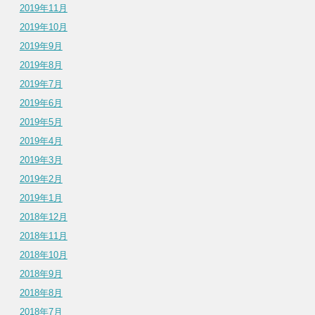
2019年11月
2019年10月
2019年9月
2019年8月
2019年7月
2019年6月
2019年5月
2019年4月
2019年3月
2019年2月
2019年1月
2018年12月
2018年11月
2018年10月
2018年9月
2018年8月
2018年7月