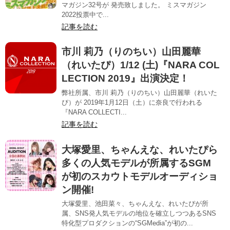
マガジン32号が 発売致しました。 ミスマガジン
2022投票中で...
記事を読む
市川 莉乃（りのちい）山田麗華
（れいたぴ）1/12 (土)『NARA COL
LECTION 2019』出演決定！
弊社所属、市川 莉乃（りのちい）山田麗華（れいた
ぴ）が 2019年1月12日（土）に奈良で行われる
『NARA COLLECTI...
記事を読む
大塚愛里、ちゃんえな、れいたぴら
多くの人気モデルが所属するSGM
が初のスカウトモデルオーディショ
ン開催!
大塚愛里、池田菜々、ちゃんえな、れいたぴが所
属、SNS発人気モデルの地位を確立しつつあるSNS
特化型プロダクションの“SGMedia”が初の...