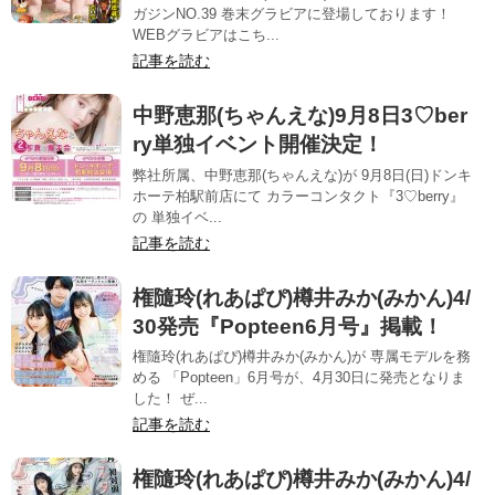
ガジンNO.39 巻末グラビアに登場しております！
WEBグラビアはこち...
記事を読む
中野恵那(ちゃんえな)9月8日3♡ber
ry単独イベント開催決定！
弊社所属、中野恵那(ちゃんえな)が 9月8日(日)ドンキ
ホーテ柏駅前店にて カラーコンタクト『3♡berry』
の 単独イベ...
記事を読む
権隨玲(れあぱぴ)樽井みか(みかん)4/
30発売『Popteen6月号』掲載！
権隨玲(れあぱぴ)樽井みか(みかん)が 専属モデルを務
める 「Popteen」6月号が、4月30日に発売となりま
した！ ぜ...
記事を読む
権隨玲(れあぱぴ)樽井みか(みかん)4/