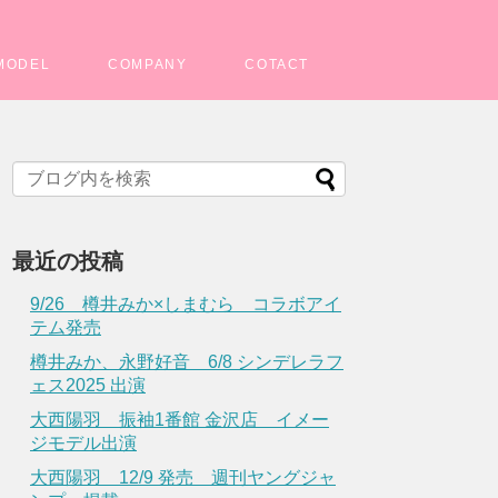
MODEL
COMPANY
COTACT
最近の投稿
9/26 樽井みか×しまむら コラボアイ
テム発売
樽井みか、永野好音 6/8 シンデレラフ
ェス2025 出演
大西陽羽 振袖1番館 金沢店 イメー
ジモデル出演
大西陽羽 12/9 発売 週刊ヤングジャ