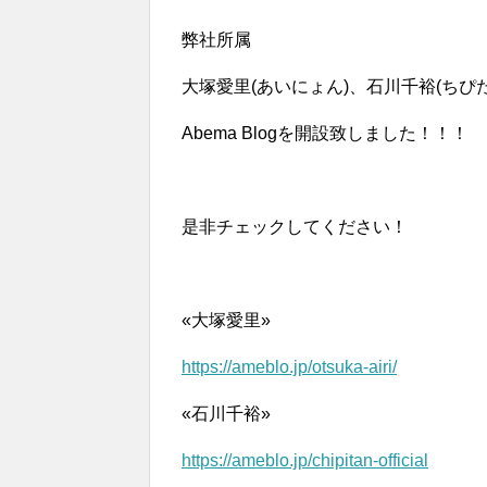
弊社所属
大塚愛里(あいにょん)、石川千裕(ちぴ
Abema Blogを開設致しました！！！
是非チェックしてください！
«大塚愛里»
https://ameblo.jp/otsuka-airi/
«石川千裕»
https://ameblo.jp/chipitan-official