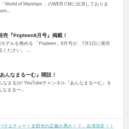
orld of Warships 」のWEB CMに出演しておりま
m...
発売『Popteen8月号』掲載！
属モデルを務める 「Popteen」8月号が、7月1日に発売
ださい。 ...
e『あんなまるーむ』開設！
なまる)が YouTubeチャンネル『あんなまるーむ』を
なまるー...
理バラエティー！太田光の正義か悪か！？」出演決定！！