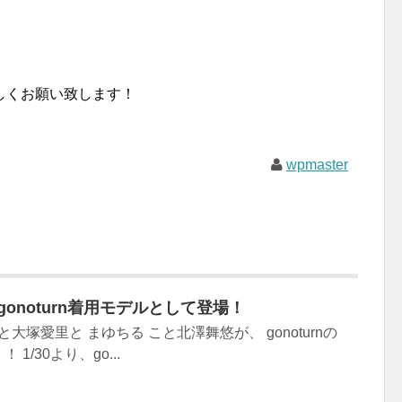
しくお願い致します！
wpmaster
onoturn着用モデルとして登場！
大塚愛里と まゆちる こと北澤舞悠が、 gonoturnの
/30より、go...