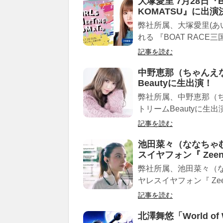
大塚愛里 7月28日『BOA
KOMATSU』に出演
弊社所属、大塚愛里(あ
れる 『BOAT RACE三国pr
記事を読む
中野恵那（ちゃんえな
Beautyに生出演！
弊社所属、中野恵那（ち
トリームBeautyに生出
記事を読む
池田菜々（ななちゃ
スイヤフォン『 Ze
弊社所属、池田菜々（な
ヤレスイヤフォン『 Ze
記事を読む
北澤舞悠「World of