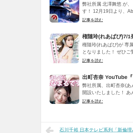
弊社所属 北澤舞悠 が、 「W
す！ 12月19日より、Abe
記事を読む
権隨玲(れあぱぴ)7/1
権隨玲(れあぱぴ)が 専
となりました！ ぜひご覧く
記事を読む
出町杏奈 YouTub
弊社所属、出町杏奈(あん
開設いたしました！ あん
記事を読む
石川千裕 日本テレビ系列「新倫