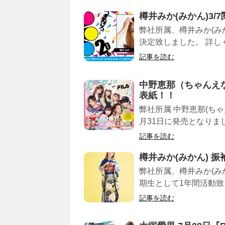
樽井みか(みかん)3
弊社所属、樽井みか(み
決定致しました。 詳しく
記事を読む
中野恵那（ちゃんえな）
表紙！！
弊社所属 中野恵那(ちゃ
月31日に発売となりまし
記事を読む
樽井みか(みかん) 振袖
弊社所属、樽井みか(みかん)
期生として1年間活動致し
記事を読む