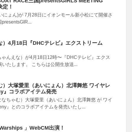
T RACE三国presentsGIRLS MEETING
決定！
いにょん)が 7月28日にイオンモール新小松にて開催さ
esentsGIR...
）4月18日『DHCテレビ』エクストリーム
ゃんえな）が4月18日12時〜『DHCテレビ』エクス
演いたします。 こちらは公開生放送...
む）大塚愛里（あいにょん）北澤舞悠 ワイヤレ
eny』コラボアイテム発売
なちゃむ）大塚愛里（あいにょん）北澤舞悠 が ワイ
eny』とのコラボアイテムを発売いたし...
 Warships 」WebCM出演！