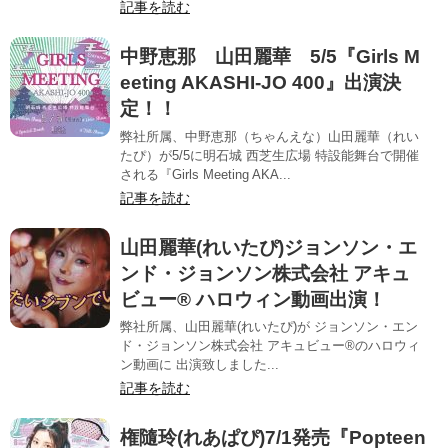
記事を読む
中野恵那 山田麗華 5/5『Girls M
eeting AKASHI-JO 400』出演決
定！！
弊社所属、中野恵那（ちゃんえな）山田麗華（れい
たぴ）が5/5に明石城 西芝生広場 特設能舞台で開催
される『Girls Meeting AKA...
記事を読む
山田麗華(れいたぴ)ジョンソン・エ
ンド・ジョンソン株式会社 アキュ
ビュー® ハロウィン動画出演！
弊社所属、山田麗華(れいたぴ)が ジョンソン・エン
ド・ジョンソン株式会社 アキュビュー®のハロウィ
ン動画に 出演致しました...
記事を読む
権隨玲(れあぱぴ)7/1発売『Popteen