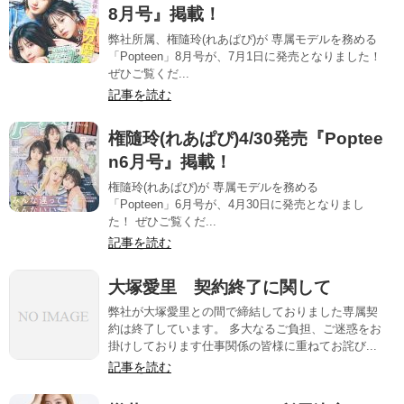
8月号』掲載！
弊社所属、権隨玲(れあぱぴ)が 専属モデルを務める
「Popteen」8月号が、7月1日に発売となりました！
ぜひご覧くだ...
記事を読む
権隨玲(れあぱぴ)4/30発売『Poptee
n6月号』掲載！
権隨玲(れあぱぴ)が 専属モデルを務める
「Popteen」6月号が、4月30日に発売となりまし
た！ ぜひご覧くだ...
記事を読む
大塚愛里 契約終了に関して
弊社が大塚愛里との間で締結しておりました専属契
約は終了しています。 多大なるご負担、ご迷惑をお
掛けしております仕事関係の皆様に重ねてお詫び...
記事を読む