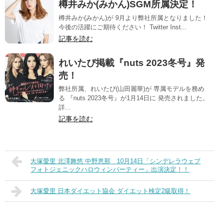
樽井みか(みかん)SGM所属決定！
樽井みか(みかん)が 9月より弊社所属となりました！
今後の活躍にご期待ください！ Twitter Inst...
記事を読む
れいたぴ掲載『nuts 2023冬号』発
売！
弊社所属、れいたぴ(山田麗華)が 専属モデルを務め
る 『nuts 2023冬号』が1月14日に 発売されました。
詳...
記事を読む
大塚愛里 北澤舞悠 中野恵那 10月14日「シンデレラウェブ
フォトジェニックハロウィンパーティー」出演決定！！
大塚愛里 日本ダイエット協会 ダイエット検定2級取得！