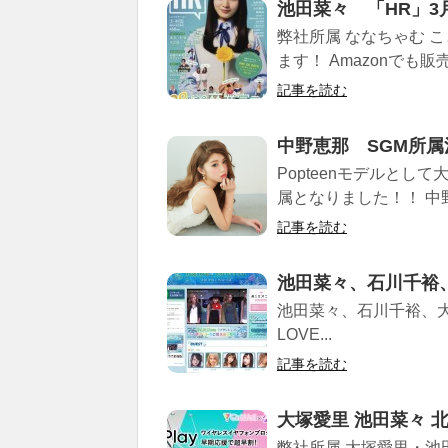
池田菜々 「HR」3
弊社所属 ななちゃむ こ
ます！ Amazonでも販
記事を読む
中野恵那 SGM所属
Popteenモデルとし
属となりました！！ 中野恵
記事を読む
池田菜々、石川千裕、大塚
池田菜々、石川千裕、大塚愛
LOVE...
記事を読む
大塚愛里 池田菜々 
弊社所属 大塚愛里・池田菜