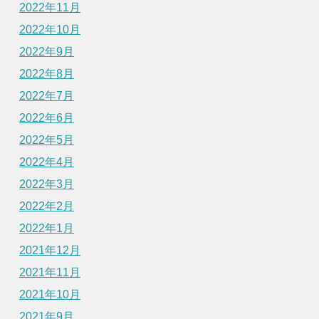
2022年11月
2022年10月
2022年9月
2022年8月
2022年7月
2022年6月
2022年5月
2022年4月
2022年3月
2022年2月
2022年1月
2021年12月
2021年11月
2021年10月
2021年9月