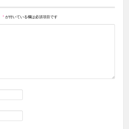
。
*
が付いている欄は必須項目です