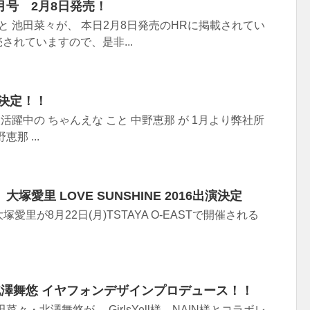
月号 2月8日発売！
と 池田菜々が、 本日2月8日発売のHRに掲載されてい
売されていますので、是非...
決定！！
て大活躍中の ちゃんえな こと 中野恵那 が 1月より弊社所
那 ...
愛里 LOVE SUNSHINE 2016出演決定
里が8月22日(月)TSTAYA O-EASTで開催される
北澤舞悠 イヤフォンデザインプロデュース！！
々・北澤舞悠が、 GirlsYell様、NAIN様とコラボレ