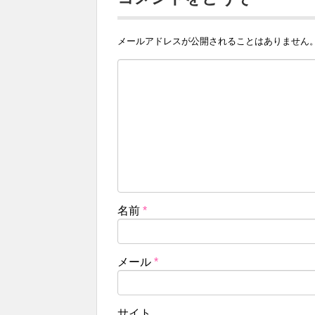
メールアドレスが公開されることはありません
名前
*
メール
*
サイト