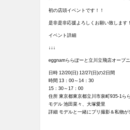
初の店頭イベントです！！
是非是非応援よろしくお願い致します
イベント詳細
↓↓↓
eggnamららぽーと立川立飛店オープ
日時 12/20(日) 12/27(日)の2日間
時間 13：00～14：30
15：30～17：00
住所 東京都東京都立川市泉町935-1ら
モデル 池田菜々、大塚愛里
詳細 モデルと一緒にプリ撮影＆私物が