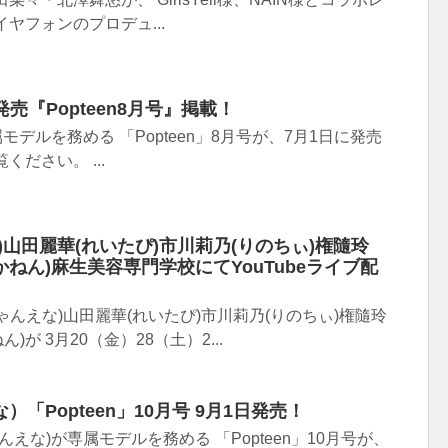
ヤフォンのプロデュ...
発売『Popteen8月号』掲載！
属モデルを務める 「Popteen」8月号が、7月1日に発売
ださい。 ...
)山田麗華(れいたぴ)市川莉乃(りのちぃ)権隨玲
かねん)麻生美容専門学校にてYouTubeライブ配
ゃんえな)山田麗華(れいたぴ)市川莉乃(りのちぃ)権隨玲
)が 3月20（金）28（土）2...
「Popteen」10月号 9月1日発売！
んえな)が専属モデルを務める 「Popteen」10月号が、