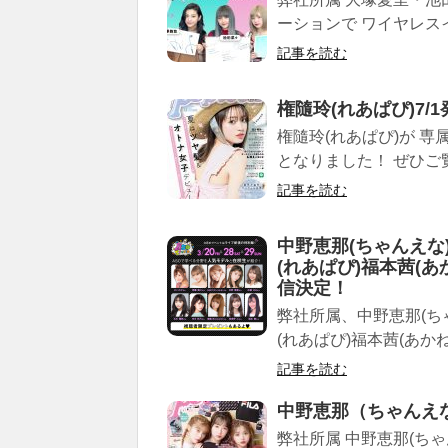
ーションで ワイヤレスイ
記事を読む
権隨玲(れあぱぴ)7/1
権隨玲(れあぱぴ)が 専
となりました！ ぜひご覧く
記事を読む
中野恵那(ちゃんえな
(れあぱぴ)福本茜(あ
信決定！
弊社所属、中野恵那(ち
(れあぱぴ)福本茜(あかねん
記事を読む
中野恵那（ちゃんえな）
弊社所属 中野恵那(ちゃ