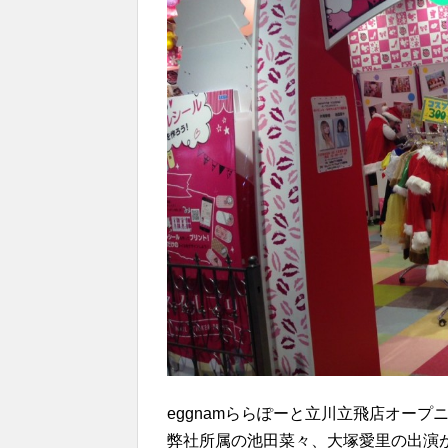
eggnamららぽーと立川立飛店オープ
弊社所属の池田菜々、大塚愛里の出演