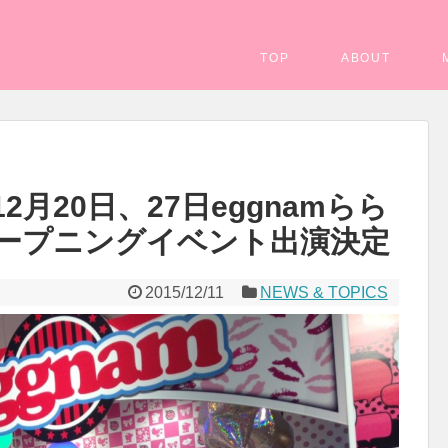
TOP
ABOUT
月20日、27日eggnamらら
ープニングイベント出演決定
2015/12/11
NEWS & TOPICS