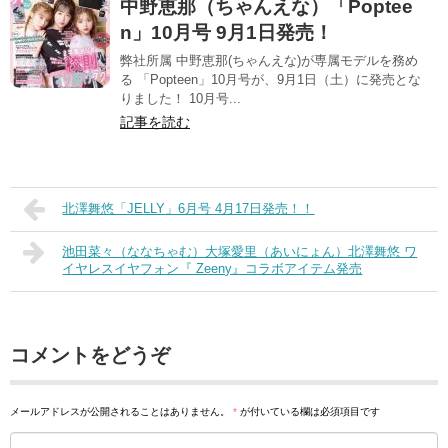
中野恵那（ちゃんえな）「Poptee
n」10月号 9月1日発売！
弊社所属 中野恵那(ちゃんえな)が専属モデルを務め
る 「Popteen」10月号が、9月1日（土）に発売とな
りました！ 10月号...
記事を読む
北澤舞悠「JELLY」6月号 4月17日発売！！
池田菜々（ななちゃむ）大塚愛里（あいにょん）北澤舞悠 ワ
イヤレスイヤフォン『 Zeeny』コラボアイテム発売
コメントをどうぞ
メールアドレスが公開されることはありません。
*
が付いている欄は必須項目です