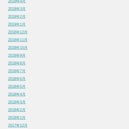
2019年4月
2019年3月
2019年2月
2019年1月
2018年12月
2018年11月
2018年10月
2018年9月
2018年8月
2018年7月
2018年6月
2018年5月
2018年4月
2018年3月
2018年2月
2018年1月
2017年12月