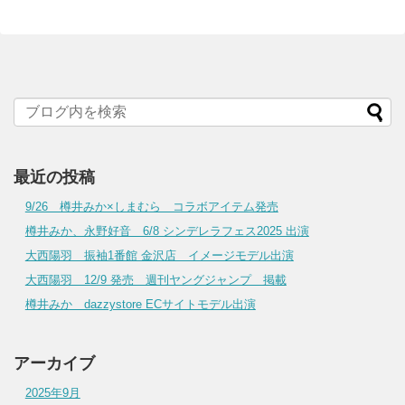
最近の投稿
9/26 樽井みか×しまむら コラボアイテム発売
樽井みか、永野好音 6/8 シンデレラフェス2025 出演
大西陽羽 振袖1番館 金沢店 イメージモデル出演
大西陽羽 12/9 発売 週刊ヤングジャンプ 掲載
樽井みか dazzystore ECサイトモデル出演
アーカイブ
2025年9月