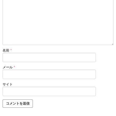
名前
*
メール
*
サイト