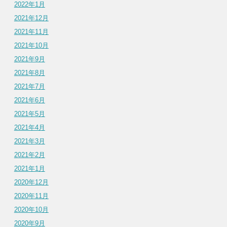
2022年1月
2021年12月
2021年11月
2021年10月
2021年9月
2021年8月
2021年7月
2021年6月
2021年5月
2021年4月
2021年3月
2021年2月
2021年1月
2020年12月
2020年11月
2020年10月
2020年9月