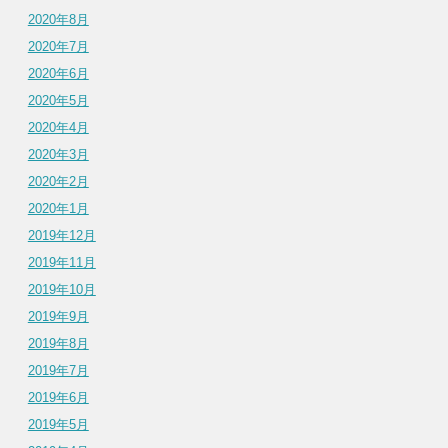
2020年8月
2020年7月
2020年6月
2020年5月
2020年4月
2020年3月
2020年2月
2020年1月
2019年12月
2019年11月
2019年10月
2019年9月
2019年8月
2019年7月
2019年6月
2019年5月