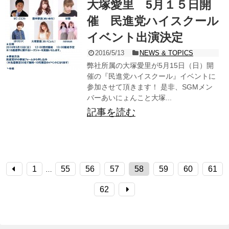
大塚愛里 5月１５日開
催 民進党ハイスクール
イベント出演決定
2016/5/13
NEWS & TOPICS
弊社所属の大塚愛里が5月15日（日）開
催の『民進党ハイスクール』イベントに
参加させて頂きます！ 是非、SGMメン
バーあいにょんこと大塚...
記事を読む
1
55
56
57
58
59
60
61
…
62