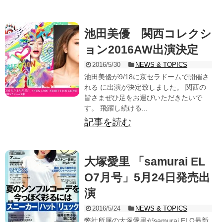
池田美優 関西コレクシ
ョン2016AW出演決定
2016/5/30
NEWS & TOPICS
池田美優が9/18に京セラドームで開催さ
れる に出演が決定致しました。 関西の
皆さまぜひ足をお運びいただきたいで
す。 飛躍し続ける...
記事を読む
大塚愛里 「samurai EL
O7月号」5月24日発売出
演
2016/5/24
NEWS & TOPICS
弊社所属の大塚愛里がsamurai ELO最新