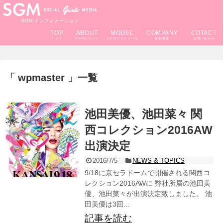
SGM インフォメーション
TOP
ABOUT
MODEL
COMPANY
COTACT
wpmaster
一覧
池田美優、池田菜々 関
西コレクション2016AW
出演決定
2016/7/5
NEWS & TOPICS
9/18に京セラドームで開催される関西コ
レクション2016AWに 弊社所属の池田美
優、池田菜々が出演決定致しました。 池
田美優は3回...
記事を読む