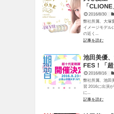
「CLIO
2016/8/30
弊社所属、大塚愛
イメージモデル
の近く...
記事を読む
池田美優、
FES！「
2016/8/16
弊社所属、池田美
習 2016に出
に...
記事を読む