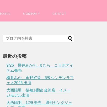
MODEL
COMPANY
COTACT
最近の投稿
9/26 樽井みか×しまむら コラボアイ
テム発売
樽井みか、永野好音 6/8 シンデレラフ
ェス2025 出演
大西陽羽 振袖1番館 金沢店 イメー
ジモデル出演
大西陽羽 12/9 発売 週刊ヤングジャ