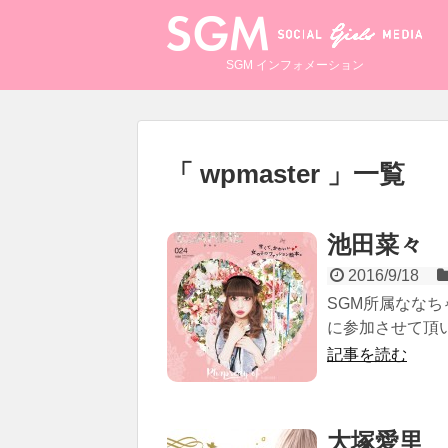
SGM インフォメーション
wpmaster
一覧
池田菜々 「
2016/9/18
SGM所属ななち
に参加させて頂い
記事を読む
大塚愛里