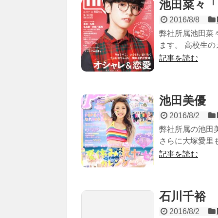
池田菜々「
2016/8/8
弊社所属池田菜々
ます。 高校生の
記事を読む
池田美優 P
2016/8/2
弊社所属の池田美
さらに大塚愛里も
記事を読む
石川千裕
2016/8/2