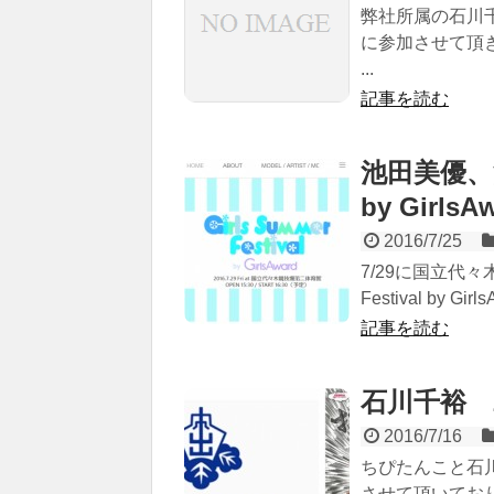
弊社所属の石川千
に参加させて頂
...
記事を読む
池田美優、池田
by Girl
2016/7/25
7/29に国立代々
Festival by G
記事を読む
石川千裕 
2016/7/16
ちぴたんこと石
させて頂いてお