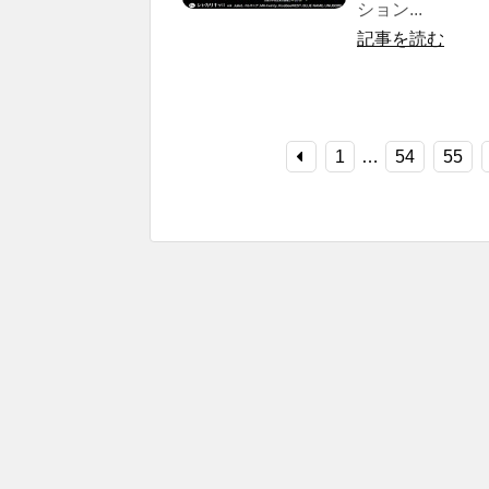
ション...
記事を読む
1
…
54
55