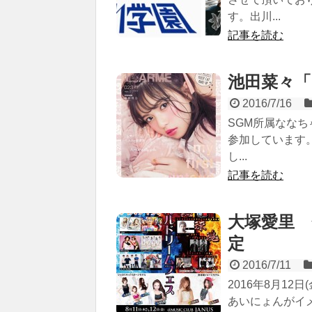
す。出川...
記事を読む
池田菜々「
2016/7/16
SGM所属ななち
参加しています
し...
記事を読む
大塚愛里 
定
2016/7/11
2016年8月1
あいにょんがイ